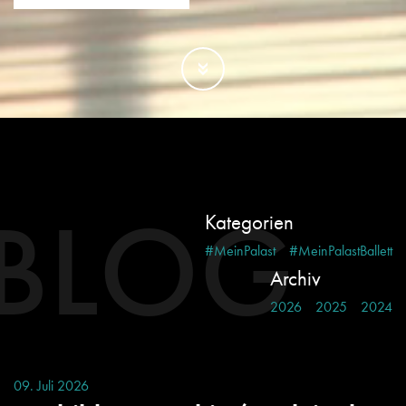
BLOG
Kategorien
#MeinPalast
#MeinPalastBallett
Archiv
2026
2025
2024
09. Juli 2026