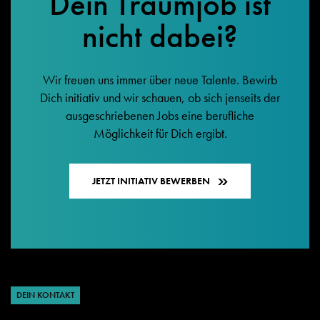
Dein Traumjob ist
nicht dabei?
Wir freuen uns immer über neue Talente. Bewirb
Dich initiativ und wir schauen, ob sich jenseits der
ausgeschriebenen Jobs eine berufliche
Möglichkeit für Dich ergibt.
JETZT INITIATIV BEWERBEN
DEIN KONTAKT