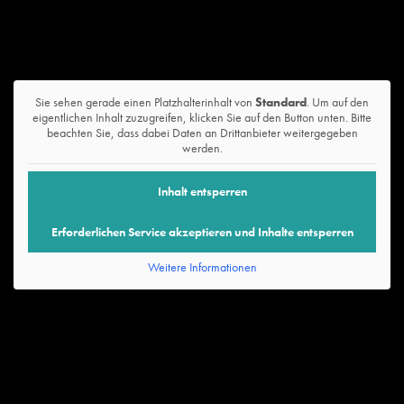
Sie sehen gerade einen Platzhalterinhalt von
Standard
. Um auf den
eigentlichen Inhalt zuzugreifen, klicken Sie auf den Button unten. Bitte
beachten Sie, dass dabei Daten an Drittanbieter weitergegeben
werden.
Inhalt entsperren
Erforderlichen Service akzeptieren und Inhalte entsperren
Weitere Informationen