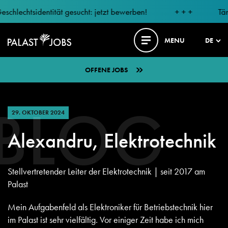
echtsidentität gesucht: jetzt bewerben!
+ + +
Tänzer 
MENU
DE
OFFENE JOBS
BLOG
29. OKTOBER 2024
Alexandru, Elektrotechnik
Stellvertretender Leiter der Elektrotechnik | seit 2017 am
Palast
Mein Aufgabenfeld als Elektroniker für Betriebstechnik hier
im Palast ist sehr vielfältig. Vor einiger Zeit habe ich mich