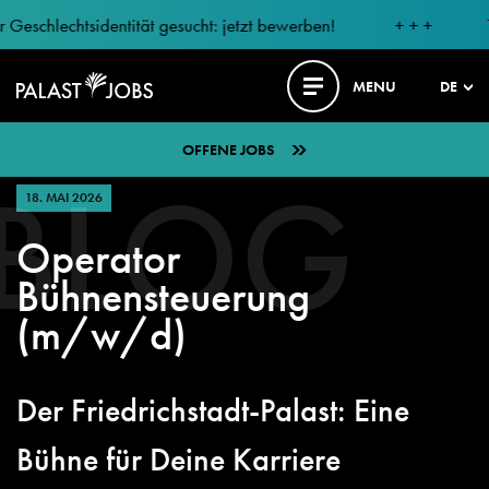
Geschlechtsidentität gesucht: jetzt bewerben!
+ + +
T
MENU
DE
OFFENE JOBS
BLOG
18. MAI 2026
Operator
Bühnensteuerung
(m/w/d)
Der Friedrichstadt-Palast: Eine
Bühne für Deine Karriere