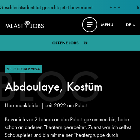
hlechtsidentität gesucht: jetzt bewerben!
+ + +
Tänze
MENU
DE
OFFENE JOBS
BLOG
25. OKTOBER 2024
Abdoulaye, Kostüm
Herrenankleider | seit 2022 am Palast
Bevor ich vor 2 Jahren an den Palast gekommen bin, habe
schon an anderen Theatern gearbeitet. Zuerst war ich selbst
Schauspieler und bin mit meiner Theatergruppe durch