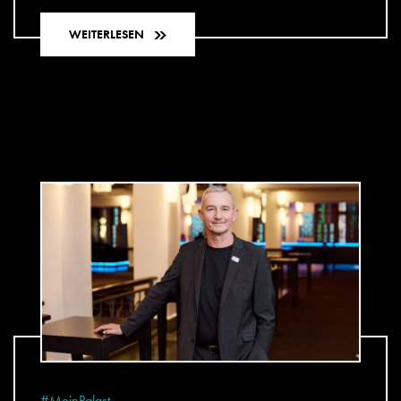
WEITERLESEN
#MeinPalast