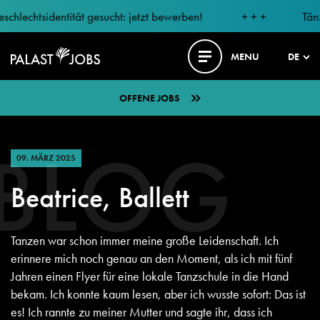
htsidentität gesucht: jetzt bewerben!
+ + +
Tänzer mi
MENU
DE
OFFENE JOBS
BLOG
09. MÄRZ 2025
Beatrice, Ballett
Tanzen war schon immer meine große Leidenschaft. Ich
erinnere mich noch genau an den Moment, als ich mit fünf
Jahren einen Flyer für eine lokale Tanzschule in die Hand
bekam. Ich konnte kaum lesen, aber ich wusste sofort: Das ist
es! Ich rannte zu meiner Mutter und sagte ihr, dass ich