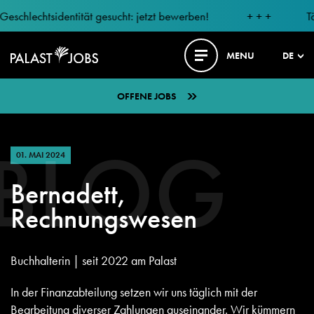
hlechtsidentität gesucht: jetzt bewerben!
+ + +
Tänze
MENU
DE
OFFENE JOBS
BLOG
01. MAI 2024
Bernadett,
Rechnungswesen
Buchhalterin | seit 2022 am Palast
In der Finanzabteilung setzen wir uns täglich mit der
Bearbeitung diverser Zahlungen auseinander. Wir kümmern