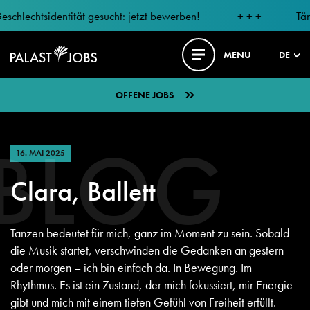
chtsidentität gesucht: jetzt bewerben!
+ + +
Tänzer m
MENU
DE
OFFENE JOBS
BLOG
16. MAI 2025
Clara, Ballett
Tanzen bedeutet für mich, ganz im Moment zu sein. Sobald
die Musik startet, verschwinden die Gedanken an gestern
oder morgen – ich bin einfach da. In Bewegung. Im
Rhythmus. Es ist ein Zustand, der mich fokussiert, mir Energie
gibt und mich mit einem tiefen Gefühl von Freiheit erfüllt.