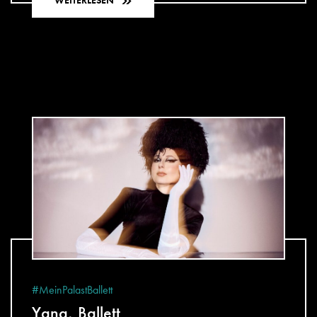
WEITERLESEN
#MeinPalastBallett
Yana, Ballett