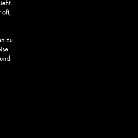
ieht.
 oft,
en zu
ise
 und