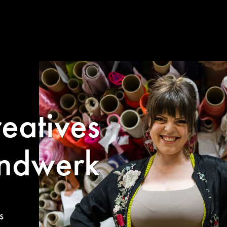
eatives
ndwerk
s