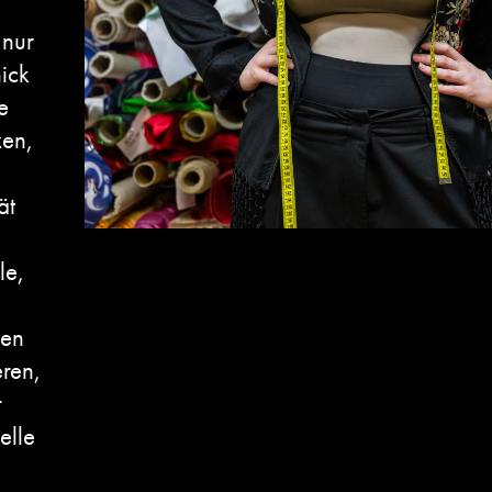
 nur
ick
e
zen,
ät
le,
len
eren,
r
elle