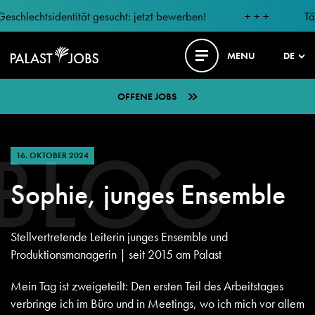
lechtsidentität gesucht: jetzt bewerben!
+ + +
Tänzer
MENU
DE
OFFENE JOBS
BLOG
16. OKTOBER 2024
Sophie, junges Ensemble
Stellvertretende Leiterin junges Ensemble und
Produktionsmanagerin | seit 2015 am Palast
Mein Tag ist zweigeteilt: Den ersten Teil des Arbeitstages
verbringe ich im Büro und in Meetings, wo ich mich vor allem