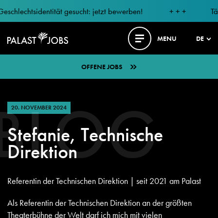
lechtsidentität gesucht: jetzt bewerben!
+ + +
Tänzer
MENU
DE
OFFENE JOBS
BLOG
20. NOVEMBER 2024
Stefanie, Technische
Direktion
Referentin der Technischen Direktion | seit 2021 am Palast
Als Referentin der Technischen Direktion an der größten
Theaterbühne der Welt darf ich mich mit vielen