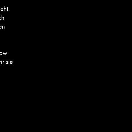
eht.
ch
en
how
r sie