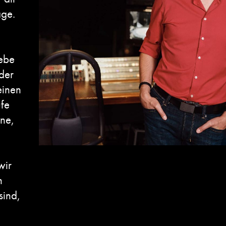
age.
gebe
der
einen
ufe
hne,
wir
n
sind,