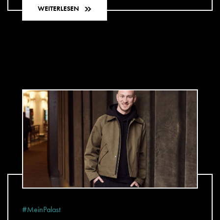
WEITERLESEN
#MeinPalast