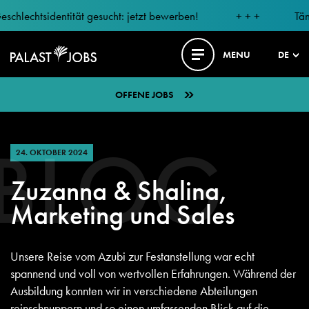
chtsidentität gesucht: jetzt bewerben!
+ + +
Tänzer m
MENU
DE
OFFENE JOBS
BLOG
24. OKTOBER 2024
Zuzanna & Shalina,
Marketing und Sales
Unsere Reise vom Azubi zur Festanstellung war echt
spannend und voll von wertvollen Erfahrungen. Während der
Ausbildung konnten wir in verschiedene Abteilungen
reinschnuppern und so einen umfassenden Blick auf die