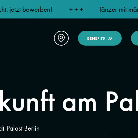
 bewerben!
+ + +
Tänzer mit männlicher Ge
BENEFITS
kunft am Pal
dt-Palast Berlin