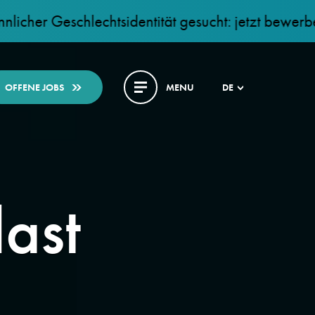
schlechtsidentität gesucht: jetzt bewerben!
OFFENE JOBS
MENU
DE
ast