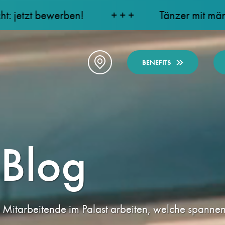
erben!
+ + +
Tänzer mit männlicher Gesch
BENEFITS
-Blog
 Mitarbeitende im Palast arbeiten, welche spanne